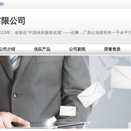
册]
有限公司
013年，坐落在“中国休闲服装名城”——石狮，厂房占地面积有一千余平
术，公司不断引进雕机、压铸机台、激光等先进设备。 悦翔主要经营服装
公司介绍
供应产品
公司新闻
荣誉资质
牛仔扣、皮带扣、针扣、装饰标、综合扣等。每年的出口比例占20%-30%
大利等十几国家。