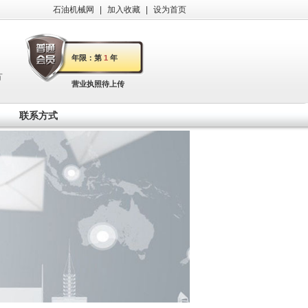
石油机械网
|
加入收藏
|
设为首页
年限：第
1
年
方
营业执照待上传
、鞋
联系方式
，