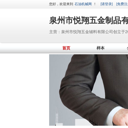
您好，欢迎来到
石油机械网
！
[请登录]
[免费注
泉州市悦翔五金制品
主营：泉州市悦翔五金辅料有限公司创立于2
米，员工达100人。为了更好地完善生产技
首页
样本
帽及箱包等五金配件,产品有撞钉、四合扣、
主要销往美国、印度、巴西、巴基斯坦、意